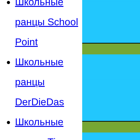
Школьные
ранцы School
Point
Школьные
ранцы
DerDieDas
Школьные