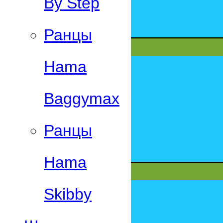
By Step
Ранцы
Hama
Baggymax
Ранцы
Hama
Skibby