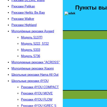
Рюкзаки BELMIL Wave
Пункты вы
Рюкзаки Pelikan
Рюкзаки Herlitz Be.Bag
Рюкзаки Walker
Рюкзаки Highland
Молодёжные рюкзаки Asgard
Модель 5137П
Модель 5222, 5722
Модель 5333
Модель 5736
Молодежные рюкзаки "АСROSS"
Молодёжные рюкзаки Xiaomi
Школьные рюкзаки Hama All Out
Школьные рюкзаки 4YOU
Рюкзаки 4YOU СOMPACT
Рюкзаки 4YOU MOVE
Рюкзаки 4YOU FLOW
Рюкзаки 4YOU IGREC S