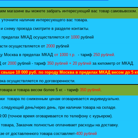
ем магазине вы можете забрать интересующий вас товар самовывозом.
 уточните наличие интересующего вас товара.
и схему проезда смотрите в разделе контакты.
 в пределах МКАД осуществляется от
1000
рублей
асти осуществляется от
2000
рублей
оду Москва в пределах МКАД
от 1000 т.р.
- тариф
250 рублей.
Д от
2000
рублей - тариф
350 рублей + 20 рублей
за километр от МКАД.
 свыше 10 000 руб. по городу Москва в пределах МКАД весом до 5 кг
ка осуществляется по договоренности.
товара и товара весом более 5 кг. - тариф
350 рублей
.
вки товара по сниженным ценам оговаривается индивидуально.
 следующий день/через день, при наличии товара на складе.
9:00 (точное время оговаривается по телефону с курьером).
 товара, Заказчик полностью оплачивает расходы на доставку.
зе от доставленного товара составляет-
400 рублей