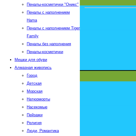
Пеналы-косметички "Оникс"
Пеналы с наполнением
Hama
Пеналы с наполнением Tiger
Family
Пеналы без наполнения
Пеналы-косметички
Мешки для обуви
Алмазная живопись
Город
Детская
Морская
Натюрморты
Насекомые
Пейзажи
Религия
Люди, Романтика