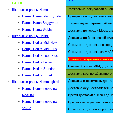
РАНЦЕВ
Уважаемые покупатели в наш
Школьные ранцы Hama
Прежде чем подъехать к нам
Ранцы Hama Step By Step
Ранцы Hama Baggymax
Точный адрес, время работы 
Ранцы Hama Skibby
Доставка по городу Москва
Школьные ранцы Herlitz
Доставка по Московской обл
Ранцы Herlitz Midi New
Стоимость доставки по гор
Ранцы Herlitz Midi Plus
Стоимость доставки за МКА
Ранцы Herlitz Loop Plus
Стоимость доставки заказа
Ранцы Herlitz be.bag
Свыше 50 км от МКАД достав
Ранцы Herlitz Standart
Доставка крупногабаритного 
Ранцы Herlitz Smart
Доставка и стоимость доста
Школьные ранцы Hummingbird
Доставка осуществляется на
Ранцы Hummingbird на
Время доставки с 10:00 до 1
молнии
Ранцы Hummingbird на
При отказе от доставленного
замке
Стоимость доставки при отка