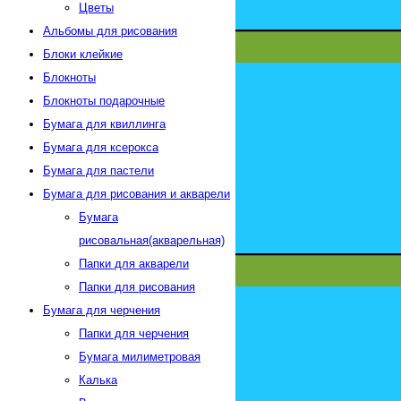
Цветы
Альбомы для рисования
Блоки клейкие
Блокноты
Блокноты подарочные
Бумага для квиллинга
Бумага для ксерокса
Бумага для пастели
Бумага для рисования и акварели
Бумага
рисовальная(акварельная)
Папки для акварели
Папки для рисования
Бумага для черчения
Папки для черчения
Бумага милиметровая
Калька