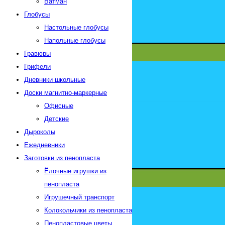
Ватман
Глобусы
Настольные глобусы
Напольные глобусы
Гравюры
Грифели
Дневники школьные
Доски магнитно-маркерные
Офисные
Детские
Дыроколы
Ежедневники
Заготовки из пенопласта
Ёлочные игрушки из
пенопласта
Игрушечный транспорт
Колокольчики из пенопласта
Пенопластовые цветы