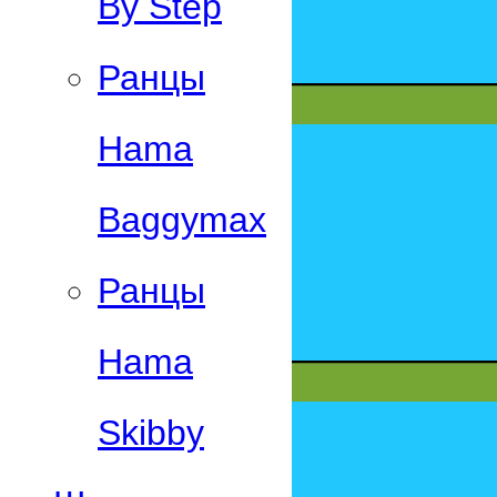
By Step
Ранцы
Hama
Baggymax
Ранцы
Hama
Skibby