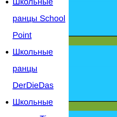
Школьные
ранцы School
Point
Школьные
ранцы
DerDieDas
Школьные