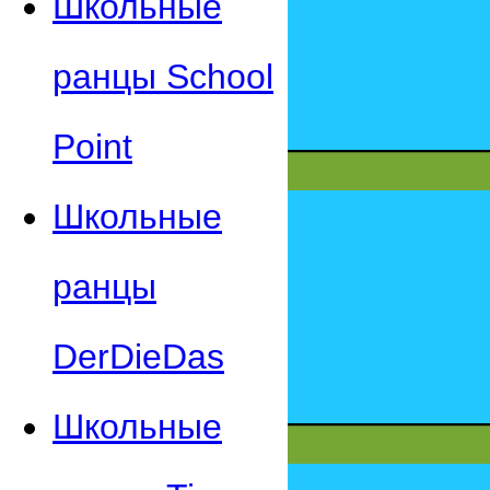
Школьные
ранцы School
Point
Школьные
ранцы
DerDieDas
Школьные