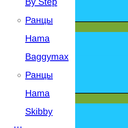
By Step
Ранцы
Hama
Baggymax
Ранцы
Hama
Skibby