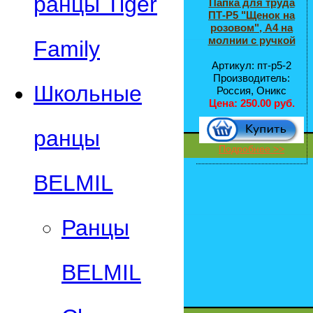
ранцы Tiger
Папка для труда
ПТ-Р5 "Щенок на
розовом", А4 на
молнии с ручкой
Family
Артикул: пт-р5-2
Производитель:
Школьные
Россия, Оникс
Цена:
250.00 руб.
ранцы
Подробнее >>
BELMIL
Ранцы
BELMIL