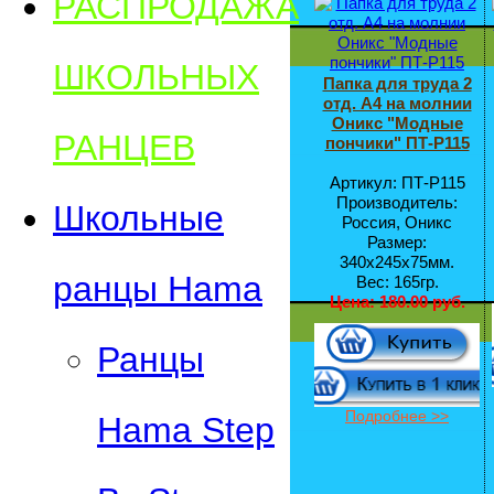
РАСПРОДАЖА
ШКОЛЬНЫХ
Папка для труда 2
отд. А4 на молнии
Оникс "Модные
РАНЦЕВ
пончики" ПТ-Р115
Артикул: ПТ-Р115
Производитель:
Школьные
Россия, Оникс
Размер:
340х245х75мм.
ранцы Hama
Вес: 165гр.
Цена:
180.00 руб.
Ранцы
Подробнее >>
Hama Step