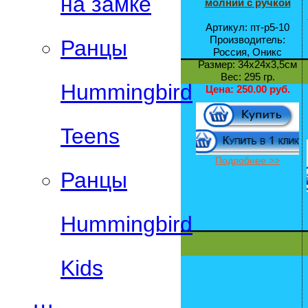
на замке
молнии с ручкой
Артикул: пт-р5-10
Производитель:
Ранцы
Россия, Оникс
Размер: 34х24х3,5см
Вес: 295 гр.
Hummingbird
Цена:
250.00 руб.
Teens
Подробнее >>
Ранцы
Hummingbird
Kids