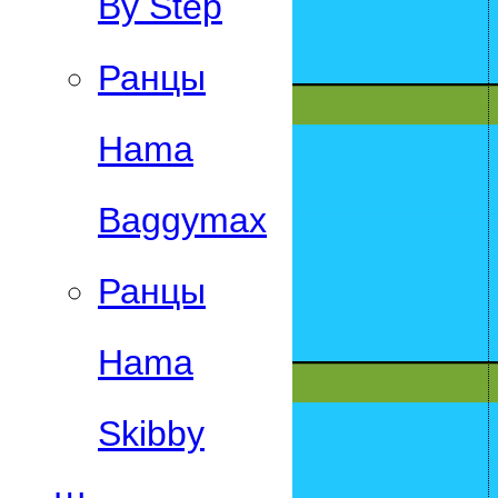
By Step
Ранцы
Hama
Baggymax
Ранцы
Hama
Skibby