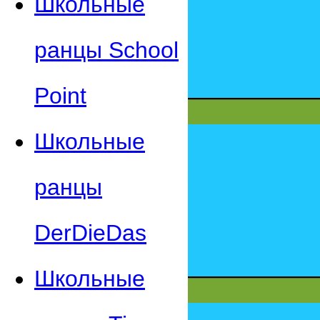
Школьные
ранцы School
Point
Школьные
ранцы
DerDieDas
Школьные