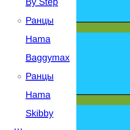
By Step
Ранцы
Hama
Baggymax
Ранцы
Hama
Skibby