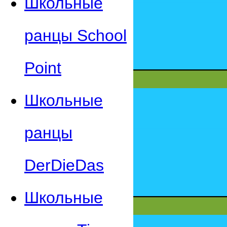
Школьные
ранцы School
Point
Школьные
ранцы
DerDieDas
Школьные