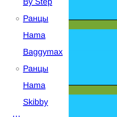
By Step
Ранцы
Hama
Baggymax
Ранцы
Hama
Skibby