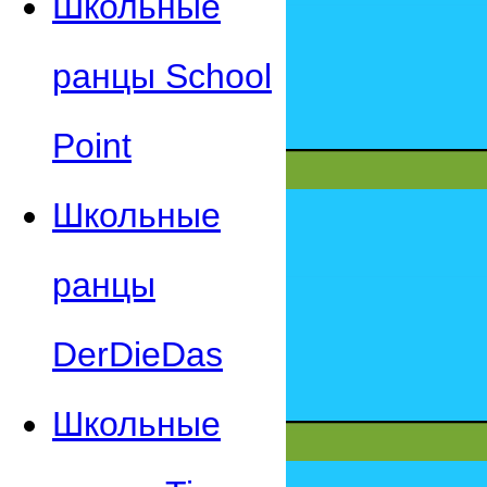
Школьные
ранцы School
Point
Школьные
ранцы
DerDieDas
Школьные