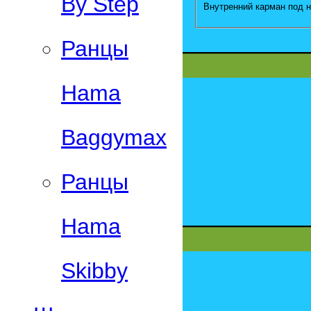
By Step
Внутренний карман под н
Ранцы
Hama
Baggymax
Ранцы
Hama
Skibby