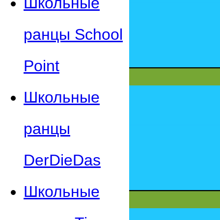
Школьные
ранцы School
Point
Школьные
ранцы
DerDieDas
Школьные