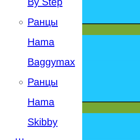
By Step
Ранцы
Hama
Baggymax
Ранцы
Hama
Skibby