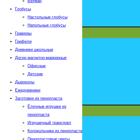
Ватман
Глобусы
Настольные глобусы
Напольные глобусы
Гравюры
Грифели
Дневники школьные
Доски магнитно-маркерные
Офисные
Детские
Дыроколы
Ежедневники
Заготовки из пенопласта
Ёлочные игрушки из
пенопласта
Игрушечный транспорт
Колокольчики из пенопласта
Пенопластовые цветы