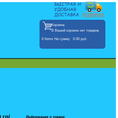
Корзина:
В Вашей корзине нет товаров.
0
Items
На сумму:
0.00 руб.
 гр/
Информация о товаре: