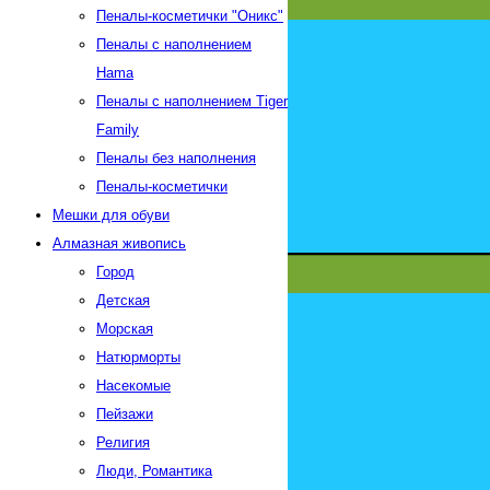
Пеналы-косметички "Оникс"
Пеналы с наполнением
Hama
Пеналы с наполнением Tiger
Family
Пеналы без наполнения
Пеналы-косметички
Мешки для обуви
Алмазная живопись
Город
Детская
Морская
Натюрморты
Насекомые
Пейзажи
Религия
Люди, Романтика