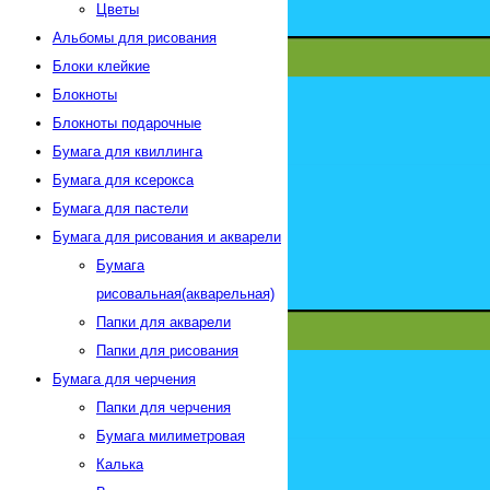
Цветы
Альбомы для рисования
Блоки клейкие
Блокноты
Блокноты подарочные
Бумага для квиллинга
Бумага для ксерокса
Бумага для пастели
Бумага для рисования и акварели
Бумага
рисовальная(акварельная)
Папки для акварели
Папки для рисования
Бумага для черчения
Папки для черчения
Бумага милиметровая
Калька