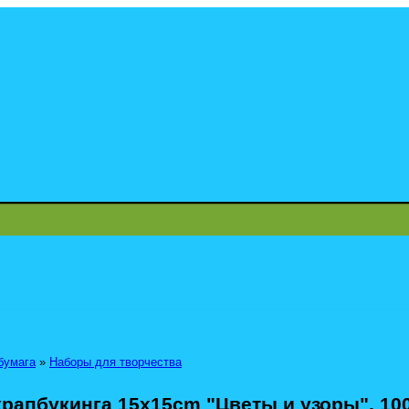
бумага
»
Наборы для творчества
рапбукинга 15x15cm "Цветы и узоры", 100