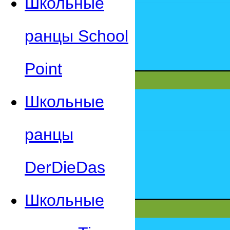
Школьные
ранцы School
Point
Школьные
ранцы
DerDieDas
Школьные