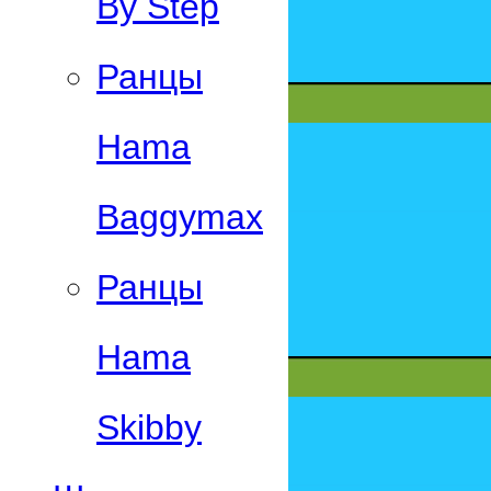
By Step
Ранцы
Hama
Baggymax
Ранцы
Hama
Skibby