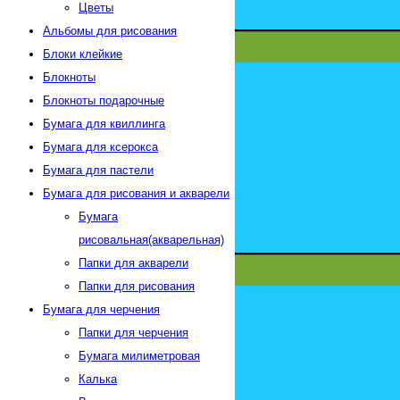
Цветы
Альбомы для рисования
Блоки клейкие
Блокноты
Блокноты подарочные
Бумага для квиллинга
Бумага для ксерокса
Бумага для пастели
Бумага для рисования и акварели
Бумага
рисовальная(акварельная)
Папки для акварели
Папки для рисования
Бумага для черчения
Папки для черчения
Бумага милиметровая
Калька