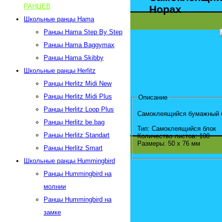
РАНЦЕВ
Hopax
Школьные ранцы Hama
Ранцы Hama Step By Step
Ранцы Hama Baggymax
Ранцы Hama Skibby
Школьные ранцы Herlitz
Ранцы Herlitz Midi New
Ранцы Herlitz Midi Plus
Описание
Ранцы Herlitz Loop Plus
Самоклеящийся бумажный б
Ранцы Herlitz be.bag
Тип: Самоклеящийся блок
Ранцы Herlitz Standart
Количество листов: 100
Размеры: 50 х 76 мм
Ранцы Herlitz Smart
Школьные ранцы Hummingbird
Ранцы Hummingbird на
молнии
Ранцы Hummingbird на
замке