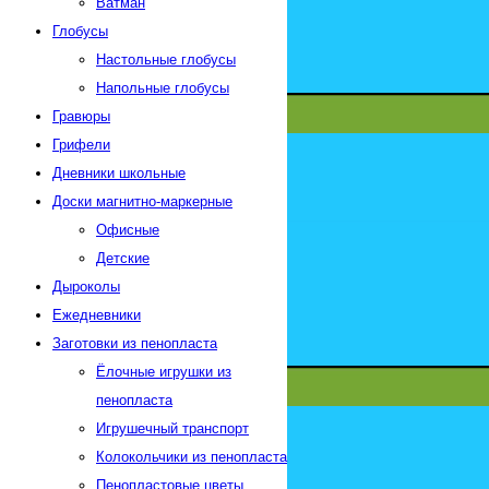
Ватман
Глобусы
Настольные глобусы
Напольные глобусы
Гравюры
Грифели
Дневники школьные
Доски магнитно-маркерные
Офисные
Детские
Дыроколы
Ежедневники
Заготовки из пенопласта
Ёлочные игрушки из
пенопласта
Игрушечный транспорт
Колокольчики из пенопласта
Пенопластовые цветы