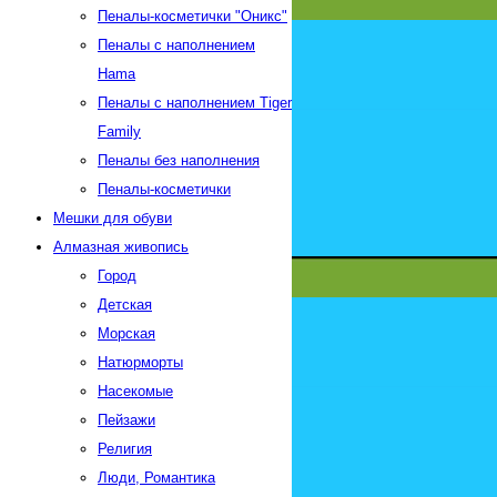
Пеналы-косметички "Оникс"
Пеналы с наполнением
Hama
Пеналы с наполнением Tiger
Family
Пеналы без наполнения
Пеналы-косметички
Мешки для обуви
Алмазная живопись
Город
Детская
Морская
Натюрморты
Насекомые
Пейзажи
Религия
Люди, Романтика